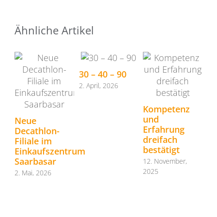
Ähnliche Artikel
30 – 40 – 90
2. April, 2026
Ce
U
Kompetenz
G
und
Neue
Erfahrung
31.
Decathlon-
dreifach
Filiale im
bestätigt
Einkaufszentrum
Saarbasar
12. November,
2025
2. Mai, 2026